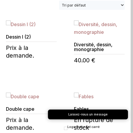
Dessin I (2)
Diversité, dessin,
Prix à la
monographie
demande.
40.00
€
Double cape
Fables
Laissez-nous un message
Prix à la
En rupture de
demande.
stock