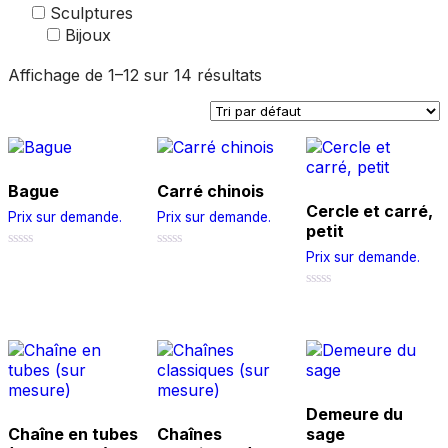
Sculptures
Bijoux
Affichage de 1–12 sur 14 résultats
Bague
Carré chinois
Cercle et carré,
Prix sur demande.
Prix sur demande.
petit
Prix sur demande.
0
0
out
out
of
of
5
5
0
out
of
5
Demeure du
Chaîne en tubes
Chaînes
sage