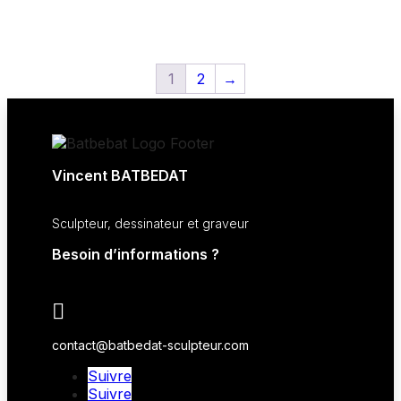
0
0
0
out
out
out
of
of
of
5
5
5
1
2
→
Vincent BATBEDAT
Sculpteur, dessinateur et graveur
Besoin d’informations ?

contact@batbedat-sculpteur.com
Suivre
Suivre