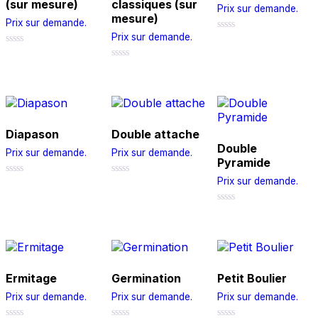
(sur mesure)
classiques (sur
Prix sur demande.
mesure)
Prix sur demande.
Prix sur demande.
0
out
0
of
out
5
0
of
out
5
of
5
Diapason
Double attache
Double
Prix sur demande.
Prix sur demande.
Pyramide
Prix sur demande.
0
0
out
out
of
of
5
5
0
out
of
5
Ermitage
Germination
Petit Boulier
Prix sur demande.
Prix sur demande.
Prix sur demande.