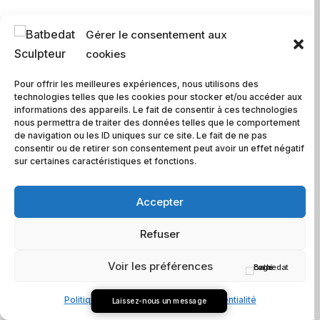
COMMANDER
Gérer le consentement aux
cookies
Pour offrir les meilleures expériences, nous utilisons des
Informations complémentaires
technologies telles que les cookies pour stocker et/ou accéder aux
informations des appareils. Le fait de consentir à ces technologies
nous permettra de traiter des données telles que le comportement
de navigation ou les ID uniques sur ce site. Le fait de ne pas
Dimensions
consentir ou de retirer son consentement peut avoir un effet négatif
sur certaines caractéristiques et fonctions.
75 × 110 cm
Année
Accepter
2009
Refuser
Tirage
Voir les préférences
pièce unique
Technique
Politique de cookies
Charte de confidentialité
Laissez-nous un message