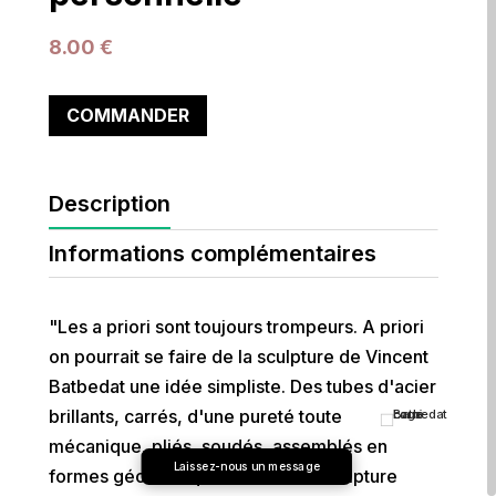
8.00
€
COMMANDER
Description
Informations complémentaires
"Les a priori sont toujours trompeurs. A priori
on pourrait se faire de la sculpture de Vincent
Batbedat une idée simpliste. Des tubes d'acier
brillants, carrés, d'une pureté toute
mécanique, pliés, soudés, assemblés en
Laissez-nous un message
formes géométriques. Voici une sculpture