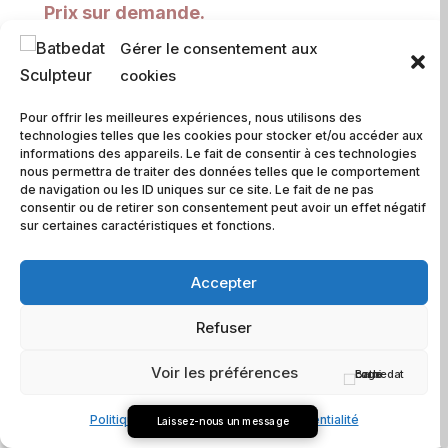
Prix sur demande.
Gérer le consentement aux
COMMANDER
cookies
Pour offrir les meilleures expériences, nous utilisons des
technologies telles que les cookies pour stocker et/ou accéder aux
Description
informations des appareils. Le fait de consentir à ces technologies
nous permettra de traiter des données telles que le comportement
de navigation ou les ID uniques sur ce site. Le fait de ne pas
Informations complémentaires
consentir ou de retirer son consentement peut avoir un effet négatif
sur certaines caractéristiques et fonctions.
Dans la continuité de son travail sur la joie, le
Accepter
1er grand sourire, son premier bronze coulé
d’après ses innombrables sourires en terre,
Refuser
tant par ses dimensions que par le bonheur
Voir les préférences
qu’il traduit, prend une place aussi singulière
que naturelle dans l’espace, telle que
Politique de cookies
Charte de confidentialité
Laissez-nous un message
l’évidence d’être heureux. Discret et