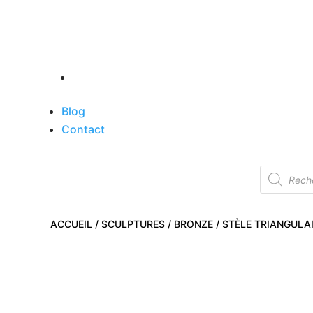
Blog
Contact
Recherch
de
produits
ACCUEIL
/
SCULPTURES
/
BRONZE
/ STÈLE TRIANGULA