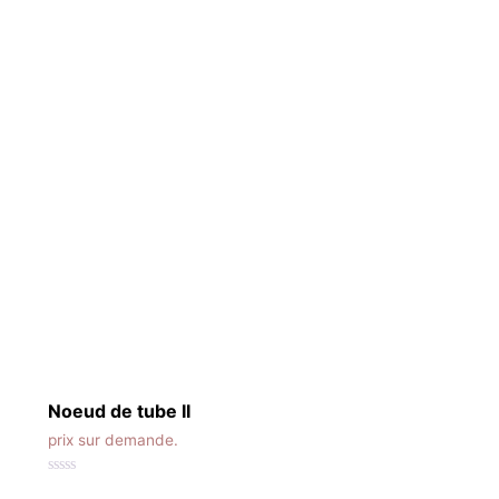
Noeud de tube II
prix sur demande.
0