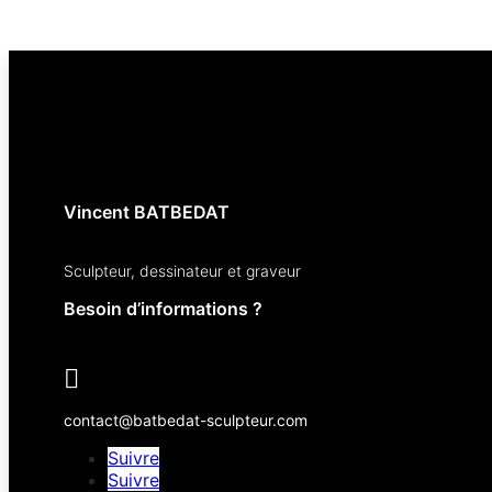
out
out
of
of
5
5
Vincent BATBEDAT
Sculpteur, dessinateur et graveur
Besoin d’informations ?

contact@batbedat-sculpteur.com
Suivre
Suivre