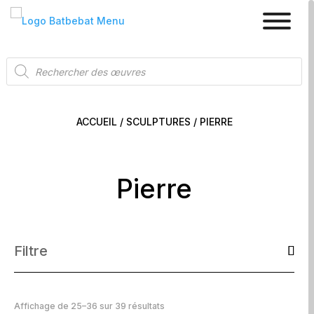
Recherche
de
produits
ACCUEIL
/
SCULPTURES
/ PIERRE
Pierre
Filtre
Affichage de 25–36 sur 39 résultats