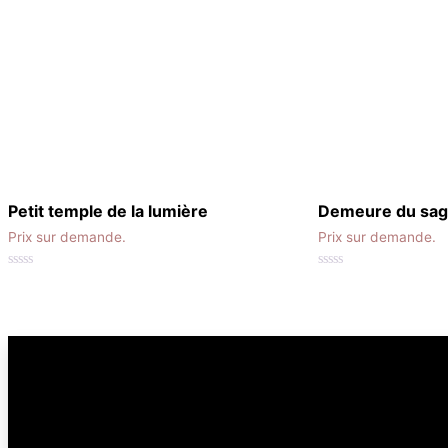
Petit temple de la lumière
Demeure du sa
Prix sur demande.
Prix sur demande.
0
0
out
out
of
of
5
5