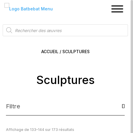
Recherche
de
produits
ACCUEIL
/ SCULPTURES
Sculptures
Filtre
Affichage de 133–144 sur 173 résultats