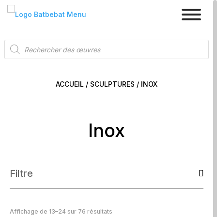
Recherche
de
produits
ACCUEIL
/
SCULPTURES
/ INOX
Inox
Filtre
Affichage de 13–24 sur 76 résultats