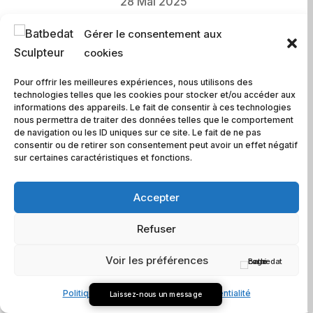
28 Mai 2025
Gérer le consentement aux
cookies
Pour offrir les meilleures expériences, nous utilisons des
technologies telles que les cookies pour stocker et/ou accéder aux
informations des appareils. Le fait de consentir à ces technologies
nous permettra de traiter des données telles que le comportement
de navigation ou les ID uniques sur ce site. Le fait de ne pas
consentir ou de retirer son consentement peut avoir un effet négatif
sur certaines caractéristiques et fonctions.
Accepter
Bienvenue dans ce
J
ardin de pierres
,
taillées.
Refuser
Voir les préférences
Certaines, inachevées, ont été re-découvertes,
Politique de cookies
Charte de confidentialité
Laissez-nous un message